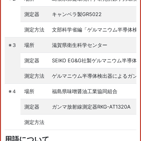
測定器
キャンベラ製GR5022
測定方法
文部科学省編「ゲルマニウム半導体検
※３
場所
滋賀県衛生科学センター
測定器
SEIKO EG&G社製ゲルマニウム半導
測定方法
ゲルマニウム半導体検出器によるガン
※４
場所
福島県味噌醤油工業協同組合
測定器
ガンマ放射線測定器RKG-AT1320A
測定方法
用語について