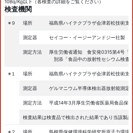
10Bq/Kg以下（各検査の詳細をご覧ください）
検査機関
※９
場所
福島県ハイテクプラザ会津若松技術支
測定器
セイコー・イージーアンドジー社製 ゲル
測定方法
厚生労働省通知 食安発0315第4号
別添「食品中の放射性セシウム検査法」
※１
場所
福島県ハイテクプラザ会津若松技術支
測定器
ゲルマニウム半導体検出器放射能測定器(
測定方法
平成14年3月厚生労働省医薬局食品保
検査結果は検査品で検出された結果であり当該製品
※２
場所
島根県保健環境科学研究所原子力環境