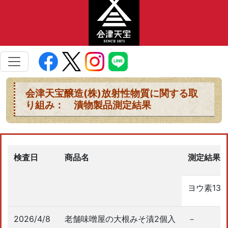
会津天宝醸造(株)放射性物質に関する取
り組み： 漬物製品測定結果
検査日
商品名
測定結果
ヨウ素131
2026/4/8
老舗味噌屋の大根みそ漬2個入
－