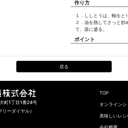
作り方
１．ししとうは、軸をと
２．油を熱してさっと炒
て、器に盛る。
ポイント
戻る
TOP
市大町1丁目1番24号
オンラインシ
142（フリーダイヤル）
美味しいレシ
会社概要