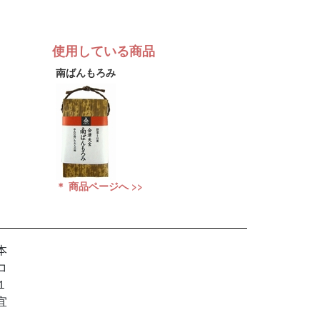
使用している商品
南ばんもろみ
＊ 商品ページへ >>
本
コ
１
宜