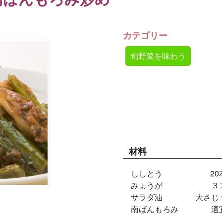
カテゴリー
旬野菜を味わう
材料
ししとう
20
みょうが
３
サラダ油
大さじ
南ばんもろみ
適