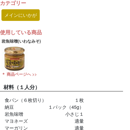
カテゴリー
メインにいかが
使用している商品
岩魚味噌(いわなみそ)
＊ 商品ページへ >>
材料
（１人分）
食パン（６枚切り）
１枚
納豆
１パック（45g）
岩魚味噌
小さじ１
マヨネーズ
適量
マーガリン
適量