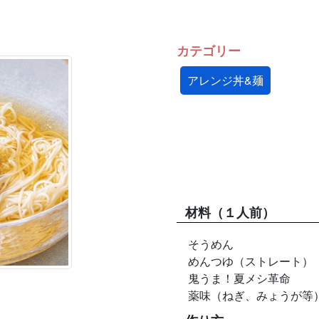
カテゴリー
アレンジ丼&麺
材料
（１人前）
そうめん
めんつゆ（ストレート）
鬼うま！夏メシ革命
薬味（ねぎ、みょうが等