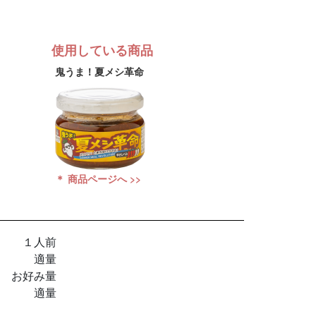
使用している商品
鬼うま！夏メシ革命
＊ 商品ページへ >>
１人前
適量
お好み量
）
適量