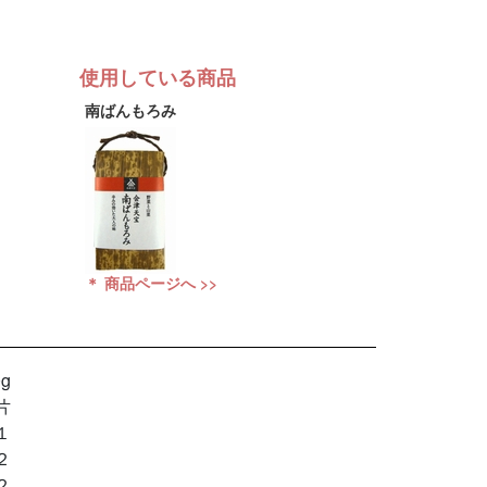
使用している商品
南ばんもろみ
＊ 商品ページへ >>
0g
片
１
２
２