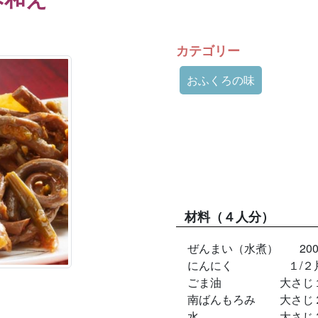
カテゴリー
おふくろの味
材料
（４人分）
ぜんまい（水煮）
20
にんにく
１/２
ごま油
大さじ
南ばんもろみ
大さじ
水
大さじ