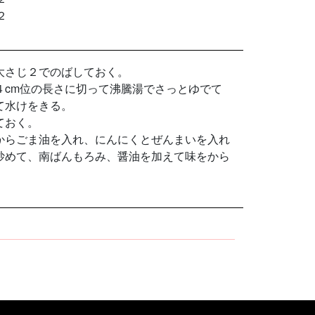
２
大さじ２でのばしておく。
４cm位の長さに切って沸騰湯でさっとゆでて
て水けをきる。
ておく。
からごま油を入れ、にんにくとぜんまいを入れ
炒めて、南ばんもろみ、醤油を加えて味をから