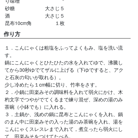
り味噌
砂糖
大さじ５
酒
大さじ５
昆布10cm角
１枚
作り方
１．こんにゃくは粗塩をふってよくもみ、塩を洗い流
す。
鍋にこんにゃくとひたひたの水を入れてゆで、沸騰し
てから30秒ゆでてザルに上げる（下ゆですると、アク
と石灰の匂いが取れる）。
少し冷めたら１cm幅に切り、竹串をさす。
２．小鍋に田楽みその調味料を入れて弱火にかけ、木
杓文字でつやがでてくるまで練り混ぜ、深めの湯のみ
茶碗（小鉢でも）に入れる。
３．土鍋か、浅めの鍋に昆布とこんにゃくを入れ、鍋
のまん中に田楽みその入った湯のみ茶碗を入れ、湯を
こんにゃくスレスレまで入れて，煮立ったら弱火にし
て、田楽みそをつけてたべる。