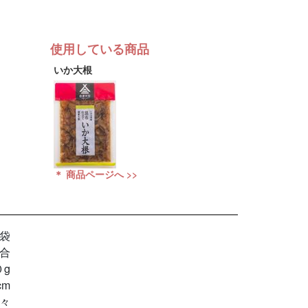
使用している商品
いか大根
＊ 商品ページへ >>
袋
合
０g
cm
々