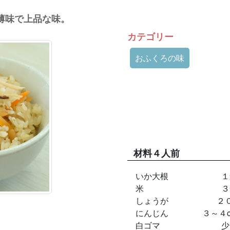
薄味で上品な味。
カテゴリー
おふくろの味
材料
４人前
いか大根
１
米
３
しょうが
２
にんじん
３～４
白ゴマ
少