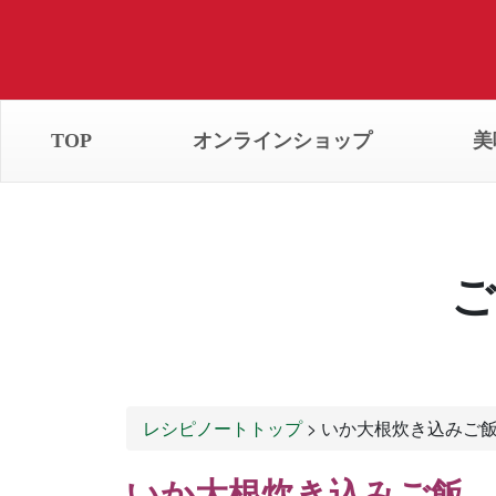
TOP
オンラインショップ
美
ご
レシピノートトップ
> いか大根炊き込みご
いか大根炊き込みご飯