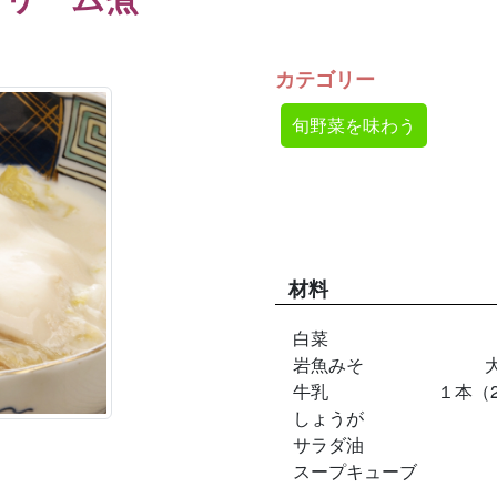
カテゴリー
旬野菜を味わう
材料
白菜
岩魚みそ
牛乳
１本（2
しょうが
サラダ油
スープキューブ