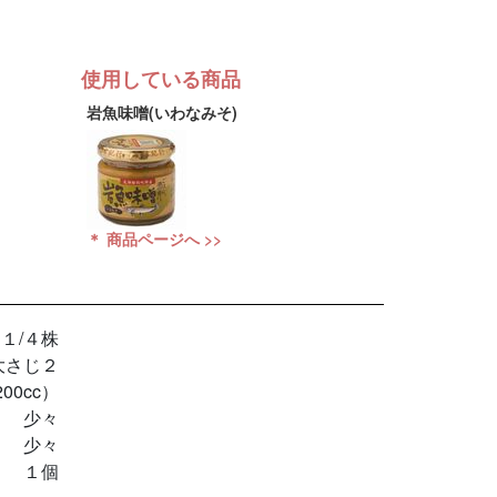
使用している商品
岩魚味噌(いわなみそ)
＊ 商品ページへ >>
１/４株
大さじ２
00cc）
少々
少々
１個