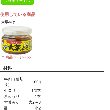
使用している商品
大葉みそ
＊ 商品ページへ >>
材料
牛肉（薄切
100g
り）
セロリ
1/2本
きゅうり
1本
大葉みそ
大2～3
酢
小2