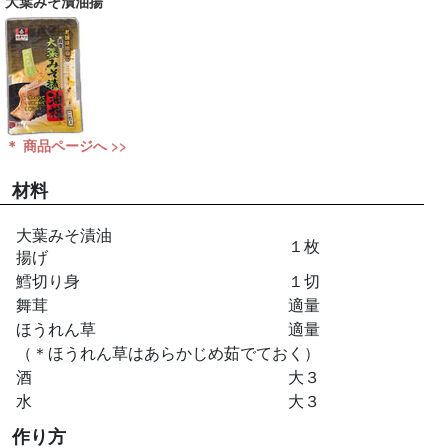
大葉みそ漬油揚
＊ 商品ページへ >>
材料
大葉みそ漬油
１枚
揚げ
鱈切り身
１切
舞茸
適量
ほうれん草
適量
（＊ほうれん草はあらかじめ茹でておく）
酒
大３
水
大３
作り方