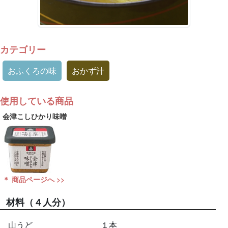
カテゴリー
おふくろの味
おかず汁
使用している商品
会津こしひかり味噌
＊ 商品ページへ >>
材料
（４人分）
山うど
１本