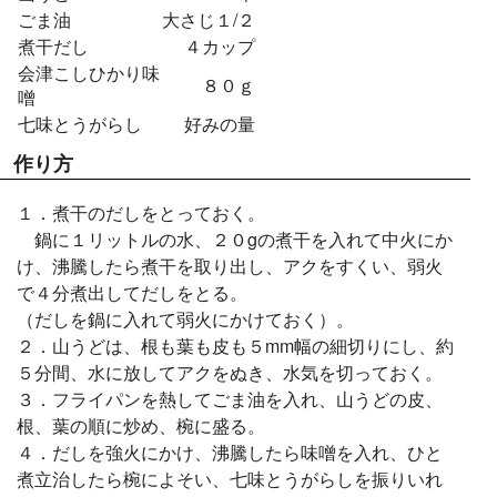
ごま油
大さじ１/２
煮干だし
４カップ
会津こしひかり味
８０ｇ
噌
七味とうがらし
好みの量
作り方
１．煮干のだしをとっておく。
鍋に１リットルの水、２０gの煮干を入れて中火にか
け、沸騰したら煮干を取り出し、アクをすくい、弱火
で４分煮出してだしをとる。
（だしを鍋に入れて弱火にかけておく）。
２．山うどは、根も葉も皮も５mm幅の細切りにし、約
５分間、水に放してアクをぬき、水気を切っておく。
３．フライパンを熱してごま油を入れ、山うどの皮、
根、葉の順に炒め、椀に盛る。
４．だしを強火にかけ、沸騰したら味噌を入れ、ひと
煮立治したら椀によそい、七味とうがらしを振りいれ