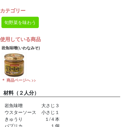
カテゴリー
旬野菜を味わう
使用している商品
岩魚味噌(いわなみそ)
＊ 商品ページへ >>
材料
（２人分）
岩魚味噌
大さじ３
ウスターソース
小さじ１
きゅうり
１/４本
パプリカ
１個