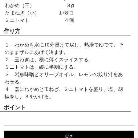
わかめ（干）
３g
たまねぎ（小）
１/８コ
ミニトマト
４個
作り方
１．わかめを水に10分浸けて戻し、熱湯でゆでて、そ
のままザルにあげて冷ます。
２．玉ねぎは、横に薄くスライスする。
ミニトマトは、縦に半割にする。
３．岩魚味噌とオリーブオイル、レモンの絞り汁をあ
わせる。
４．器にわかめと玉ねぎ、ミニトマトを盛り、塩、胡
椒をし、３をかける。
ポイント
戻る