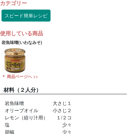
カテゴリー
スピード簡単レシピ
使用している商品
岩魚味噌(いわなみそ)
＊ 商品ページへ >>
材料
（２人分）
岩魚味噌
大さじ１
オリーブオイル
小さじ２
レモン（絞り汁用）
１/２コ
塩
少々
胡椒
少々