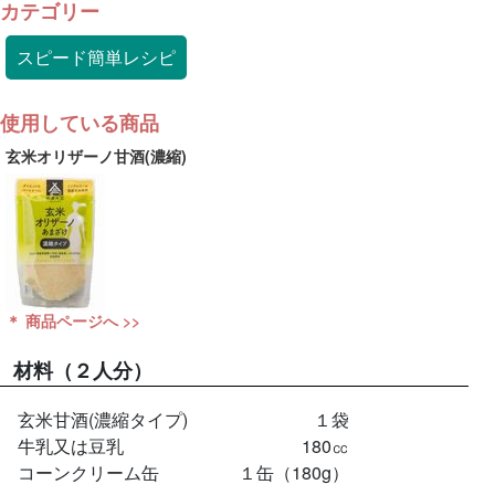
カテゴリー
スピード簡単レシピ
使用している商品
玄米オリザーノ甘酒(濃縮)
＊ 商品ページへ >>
材料
（２人分）
玄米甘酒(濃縮タイプ)
１袋
牛乳又は豆乳
180㏄
コーンクリーム缶
１缶（180g）