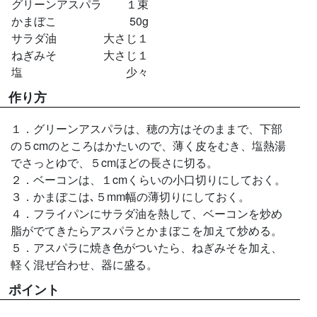
グリーンアスパラ
１束
かまぼこ
50g
サラダ油
大さじ１
ねぎみそ
大さじ１
塩
少々
作り方
１．グリーンアスパラは、穂の方はそのままで、下部
の５cmのところはかたいので、薄く皮をむき、塩熱湯
でさっとゆで、５cmほどの長さに切る。
２．ベーコンは、１cmくらいの小口切りにしておく。
３．かまぼこは､５mm幅の薄切りにしておく。
４．フライパンにサラダ油を熱して、ベーコンを炒め
脂がでてきたらアスパラとかまぼこを加えて炒める。
５．アスパラに焼き色がついたら、ねぎみそを加え、
軽く混ぜ合わせ、器に盛る。
ポイント