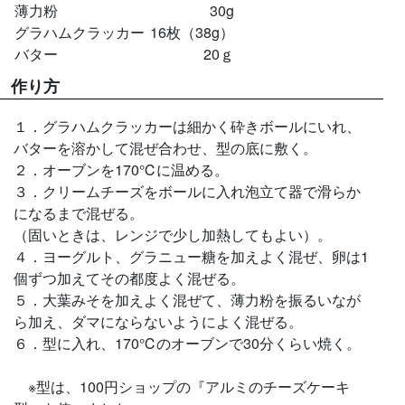
薄力粉
30g
グラハムクラッカー
16枚（38g）
バター
20ｇ
作り方
１．グラハムクラッカーは細かく砕きボールにいれ、
バターを溶かして混ぜ合わせ、型の底に敷く。
２．オーブンを170℃に温める。
３．クリームチーズをボールに入れ泡立て器で滑らか
になるまで混ぜる。
（固いときは、レンジで少し加熱してもよい）。
４．ヨーグルト、グラニュー糖を加えよく混ぜ、卵は1
個ずつ加えてその都度よく混ぜる。
５．大葉みそを加えよく混ぜて、薄力粉を振るいなが
ら加え、ダマにならないようによく混ぜる。
６．型に入れ、170℃のオーブンで30分くらい焼く。
※型は、100円ショップの『アルミのチーズケーキ