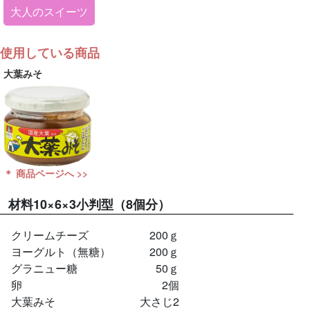
大人のスイーツ
使用している商品
大葉みそ
＊ 商品ページへ >>
材料
10×6×3小判型（8個分）
クリームチーズ
200ｇ
ヨーグルト（無糖）
200ｇ
グラニュー糖
50ｇ
卵
2個
大葉みそ
大さじ2