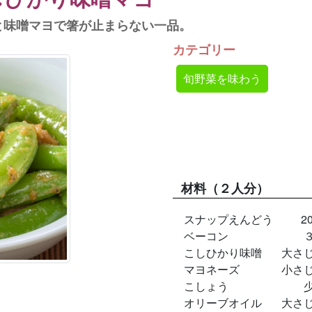
と味噌マヨで箸が止まらない一品。
カテゴリー
旬野菜を味わう
材料
（２人分）
スナップえんどう
2
ベーコン
こしひかり味噌
大さ
マヨネーズ
小さ
こしょう
オリーブオイル
大さ