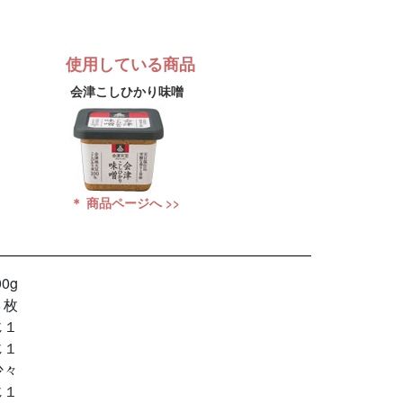
使用している商品
会津こしひかり味噌
＊ 商品ページへ >>
00g
３枚
じ１
じ１
少々
じ１