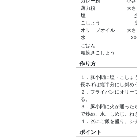
カレー粉
小さ
薄力粉
大さ
塩
こしょう
オリーブオイル
大さ
水
2
ごはん
粗挽きこしょう
作り方
１．豚小間に塩・こしょ
長ネギは縦半分にし斜め
２．フライパンにオリー
る。
３．豚小間に火が通った
で炒め、水、しめじ、ね
４．器にご飯を盛り、シ
ポイント