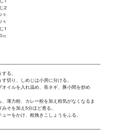
じ1
じ2
少々
少々
じ1
00㏄
うする。
うす切り、しめじは小房に分ける。
ブオイルを入れ温め、長ネギ、豚小間を炒め
ら、薄力粉、カレー粉を加え粉気がなくなるま
ぎみそを加え5分ほど煮る。
チューをかけ、粗挽きこしょうをふる。