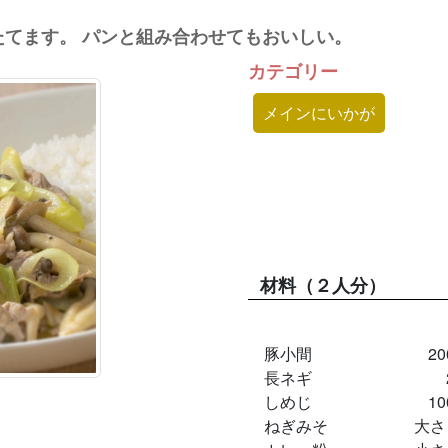
てます。 パンと組み合わせてもおいしい。
カテゴリー
メインにいかが
材料
（２人分）
豚小間
2
長ネギ
しめじ
1
ねぎみそ
大さ