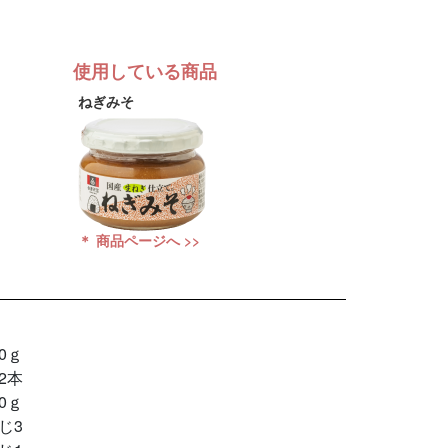
使用している商品
ねぎみそ
＊ 商品ページへ >>
00ｇ
2本
00ｇ
じ3