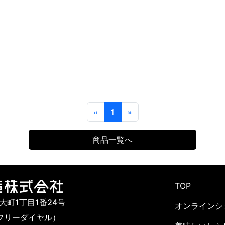
«
1
»
商品一覧へ
TOP
市大町1丁目1番24号
オンラインシ
142（フリーダイヤル）