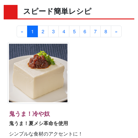
スピード簡単レシピ
«
1
2
3
4
5
6
7
8
»
鬼うま！冷や奴
鬼うま！夏メシ革命を使用
シンプルな食材のアクセントに！