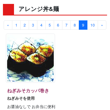
アレンジ丼&麺
«
1
2
3
4
5
6
7
8
9
10
»
ねぎみそカッパ巻き
ねぎみそを使用
お醤油なしで お弁当に便利