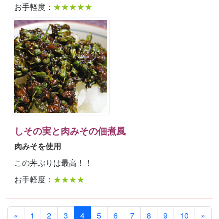
お手軽度：
★★★★★
しその実と肉みその佃煮風
肉みそを使用
この丼ぶりは最高！！
お手軽度：
★★★★
«
1
2
3
4
5
6
7
8
9
10
»