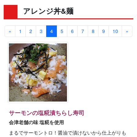
アレンジ丼&麺
«
1
2
3
4
5
6
7
8
9
10
»
サーモンの塩糀漬ちらし寿司
会津老舗の味 塩糀を使用
まるでサーモントロ！醤油で漬けないから仕上がりも