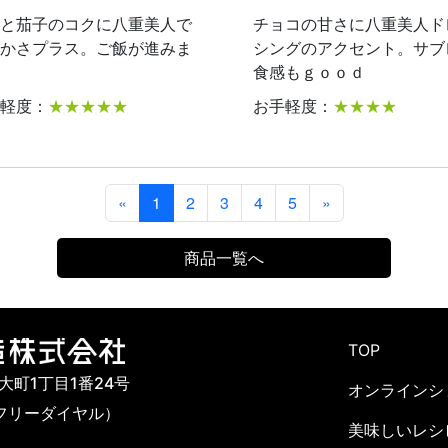
と茄子のコクに八重美人で
チョコの甘さに八重美人ド
かさプラス。ご飯が進みま
シングのアクセント。サブ
食感もｇｏｏｄ
軽度：
★★★★★
お手軽度：
★★★★
«
1
2
3
4
5
»
商品一覧へ
TOP
市大町1丁目1番24号
オンラインシ
142（フリーダイヤル）
美味しいレシ