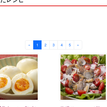
«
1
2
3
4
5
»