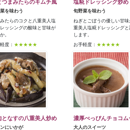
とつまみたらのキムチ風
塩糀ドレッシング炒め
菜を味わう
旬野菜を味わう
みたらのコクと八重美人塩
ねぎとごぼうの優しい甘味
レッシングの酸味と甘味が
重美人塩糀ドレッシングと
か。
します。
軽度：
★★★★★
お手軽度：
★★★★★
肉となすの八重美人炒め
濃厚べっぴんチョコム
ンにいかが
大人のスイーツ