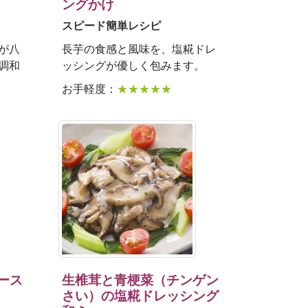
ングかけ
スピード簡単レシピ
が八
長芋の食感と風味を、塩糀ドレ
調和
ッシングが優しく包みます。
お手軽度：
★★★★★
ース
生椎茸と青梗菜（チンゲン
さい）の塩糀ドレッシング