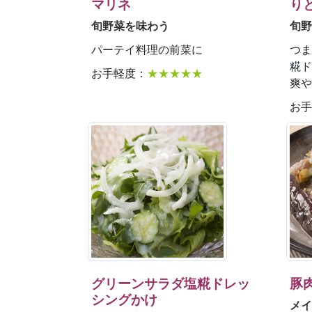
マリネ
り
旬野菜を味わう
旬野
パーテイ料理の前菜に
つま
糀ド
お手軽度：
★★★★★
爽や
お手
グリーンサラダ塩糀ドレッ
豚
シングかけ
メイ