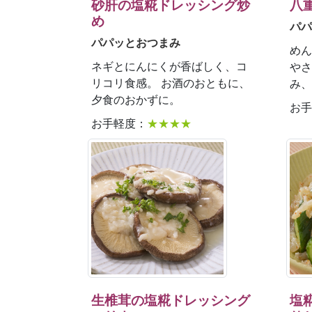
砂肝の塩糀ドレッシング炒
八
め
パパ
パパッとおつまみ
めん
ネギとにんにくが香ばしく、コ
やさ
リコリ食感。 お酒のおともに、
み、
夕食のおかずに。
お手
お手軽度：
★★★★
生椎茸の塩糀ドレッシング
塩