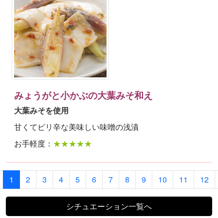
みょうがと小かぶの大葉みそ和え
大葉みそを使用
甘くてピリ辛な美味しい味噌の浅漬
お手軽度：
★★★★★
1
2
3
4
5
6
7
8
9
10
11
12
シチュエーション一覧へ