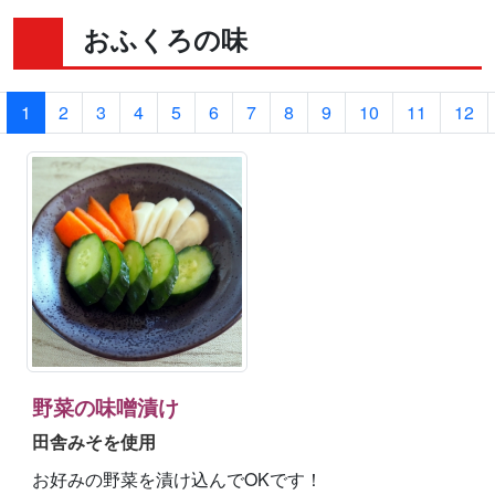
おふくろの味
1
2
3
4
5
6
7
8
9
10
11
12
野菜の味噌漬け
田舎みそを使用
お好みの野菜を漬け込んでOKです！