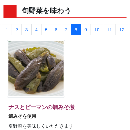
旬野菜を味わう
1
2
3
4
5
6
7
8
9
10
11
12
ナスとピーマンの鯛みそ煮
鯛みそを使用
夏野菜を美味しくいただきます