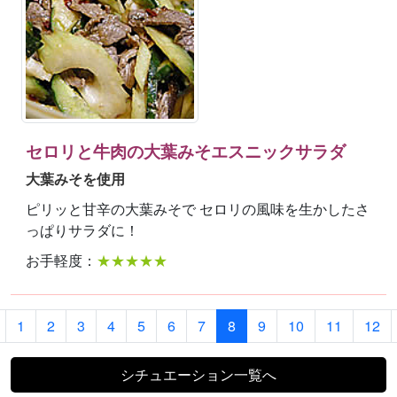
セロリと牛肉の大葉みそエスニックサラダ
大葉みそを使用
ピリッと甘辛の大葉みそで セロリの風味を生かしたさ
っぱりサラダに！
お手軽度：
★★★★★
1
2
3
4
5
6
7
8
9
10
11
12
シチュエーション一覧へ