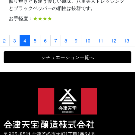
照り焼きとも違う優しい風味、八重美人ドレッシング
とブラックペッパーの相性は抜群です。
お手軽度：
★★★★
2
3
4
5
6
7
8
9
10
11
12
13
シチュエーション一覧へ
〒965-8511 会津若松市大町1丁目1番24号