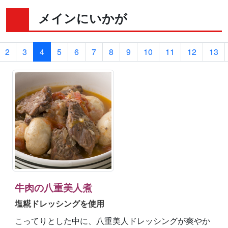
メインにいかが
2
3
4
5
6
7
8
9
10
11
12
13
牛肉の八重美人煮
塩糀ドレッシングを使用
こってりとした中に、八重美人ドレッシングが爽やか