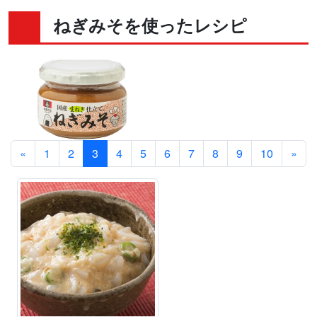
ねぎみそを使ったレシピ
«
1
2
3
4
5
6
7
8
9
10
»