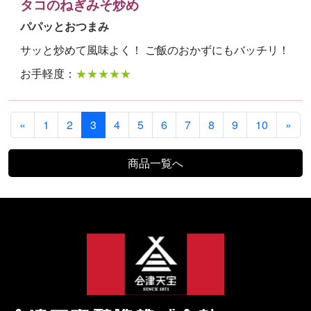
タコのねぎみそ炒め
パパッとおつまみ
サッと炒めて風味よく！ ご飯のおかずにもバッチリ！
お手軽度：
★★★★★
«
1
2
3
4
5
6
7
8
9
10
»
商品一覧へ